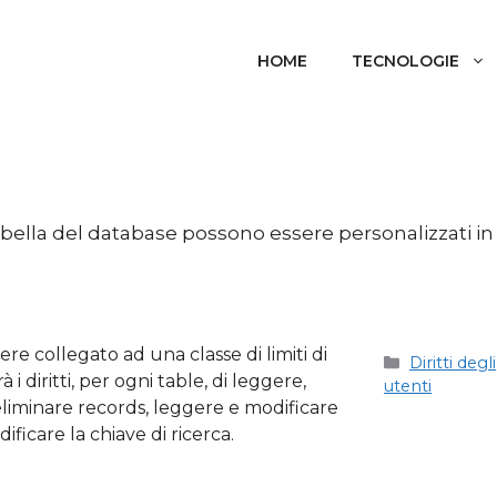
HOME
TECNOLOGIE
 tabella del database possono essere personalizzati in
e collegato ad una classe di limiti di
Categorie
Diritti degli
à i diritti, per ogni table, di leggere,
utenti
 eliminare records, leggere e modificare
ificare la chiave di ricerca.