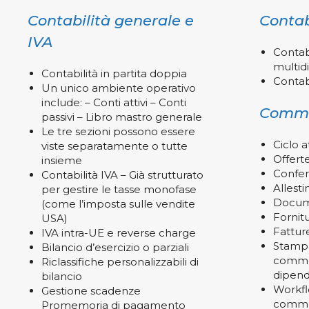
Contabilità generale e
Contab
IVA
Contabi
multid
Contabilità in partita doppia
Contabi
Un unico ambiente operativo
include: – Conti attivi – Conti
Comme
passivi – Libro mastro generale
Le tre sezioni possono essere
Ciclo a
viste separatamente o tutte
Offert
insieme
Confer
Contabilità IVA – Già strutturato
Allest
per gestire le tasse monofase
Docume
(come l’imposta sulle vendite
Fornitu
USA)
Fattur
IVA intra-UE e reverse charge
Stamp
Bilancio d’esercizio o parziali
commer
Riclassifiche personalizzabili di
dipend
bilancio
Workf
Gestione scadenze
commer
Promemoria di pagamento