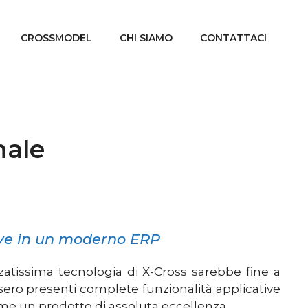
CROSSMODEL
CHI SIAMO
CONTATTACI
nale
rve in un moderno ERP
atissima tecnologia di X-Cross sarebbe fine a
sero presenti complete funzionalità applicative
me un prodotto di assoluta eccellenza.