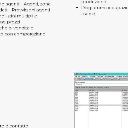
produzione
ne agenti – Agenti, zone
Diagrammi occupazio
ati – Provvigioni agenti
risorse
e listini multipli e
one prezzi
iche di vendita e
to con comparazione
i
ore e contatto