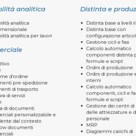
ilità analitica
Distinta e produ
lità analitica
Distinta base a livelli il
imensionale
Distinta base con
lità analitica per lavori
configurazione artico
Gestione cicli e fasi
Calcolo automatico
rciale
componenti distinta 
formule e script
ttivo
Ordini di produzione
e
Ordini di produzione 
me d’ordine
interni
imenti pre-spedizione
Calcolo automatico
nti di trasporto
componenti, cicli e fa
ra di servizi
formule e script
e
Gestione dei centri di 
a di documenti
delle attrezzature e d
ciali personalizzabile e
personale
ente dal contesto
MRP
low documenti
Diagrammi carichi di
ciali