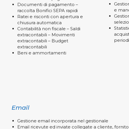
Gestio
Documenti di pagamento –
e mand
raccolta Bonifici SEPA rapidi
Gestion
Ratei e risconti con apertura e
selezi
chiusura automatica
Statist
Contabilità non fiscale – Saldi
acquis
extracontabili – Movimenti
period
extracontabili – Budget
extracontabili
Beni e ammortamenti
Email
Gestione email incorporata nel gestionale
Email ricevute ed inviate collegate a cliente, fornit