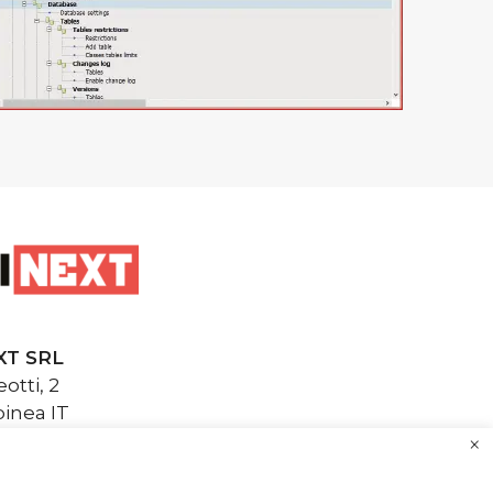
XT SRL
otti, 2
inea IT
inext.it
×
next.it