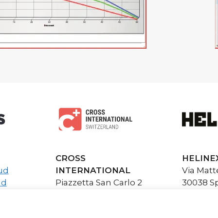
CROSS
HELINE
ud
INTERNATIONAL
Via Matte
ud
Piazzetta San Carlo 2
30038 Sp
6900 Lugano CH
info@hel
info@cross-
www.heli