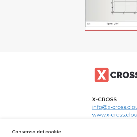
X-CROSS
info@x-cross.clo
www.x-cross.clo
www.x-cross.it
Consenso dei cookie